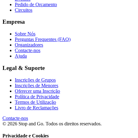
Pedido de Orçamento
Circuitos
Empresa
Sobre Nós
Perguntas Frequentes (FAQ)
Organizadores
Contacte-nos
Ajuda
Legal & Suporte
Inscrições de Grupos
Inscrições de Menores
Oferecer uma Inscrição
Política de Privacidade
Termos de Utilização
Livro de Reclamações
Contacte-nos
© 2026 Stop and Go. Todos os direitos reservados.
Privacidade e Cookies