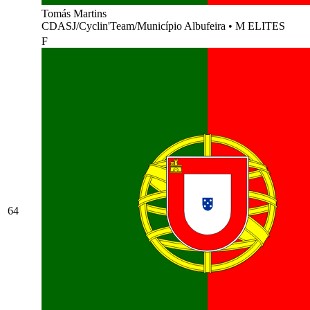
Tomás Martins
CDASJ/Cyclin'Team/Município Albufeira
•
M ELITES
F
64