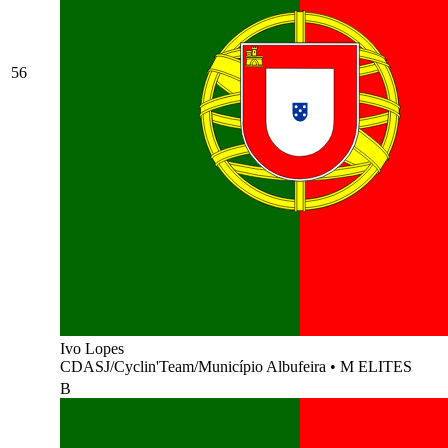
56
Ivo Lopes
CDASJ/Cyclin'Team/Município Albufeira
•
M ELITES
B