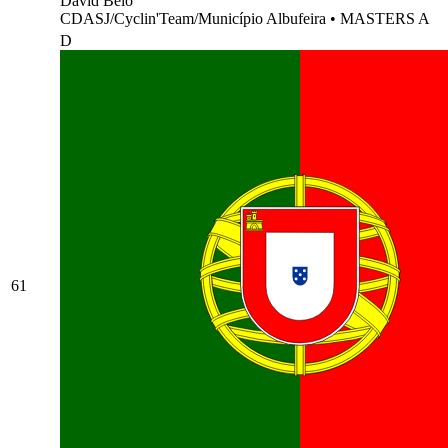
David Belo
CDASJ/Cyclin'Team/Município Albufeira
•
MASTERS A
D
61