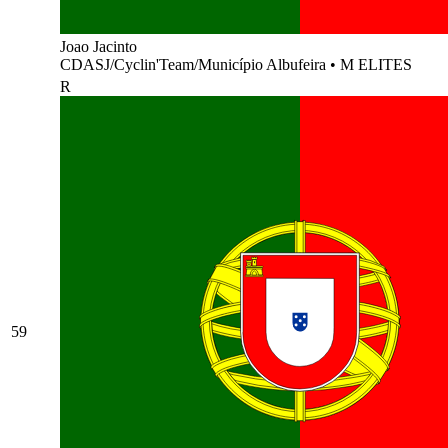
Joao Jacinto
CDASJ/Cyclin'Team/Município Albufeira
•
M ELITES
R
59