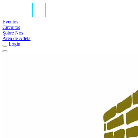
Eventos
Circuitos
Sobre Nós
Área de Atleta
Login