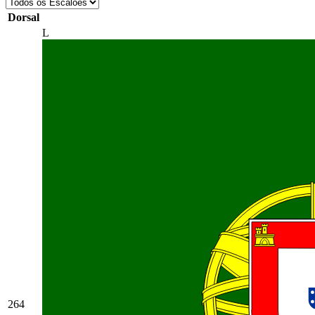
Dorsal
L
264