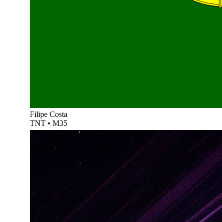
Filipe Costa
TNT
•
M35