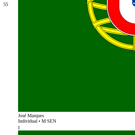
55
José Marques
Individual
•
M SEN
I