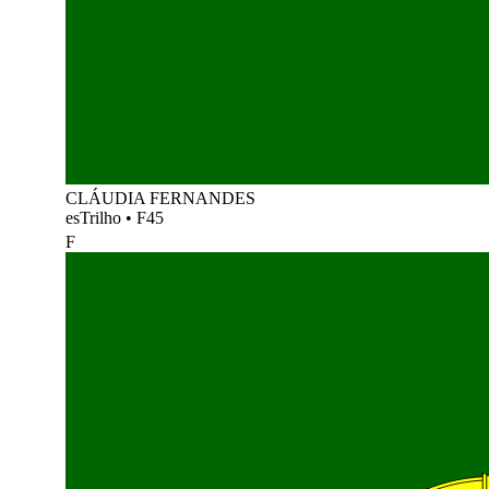
CLÁUDIA FERNANDES
esTrilho
•
F45
F