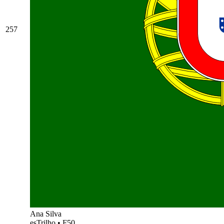
257
Ana Silva
esTrilho
•
F50