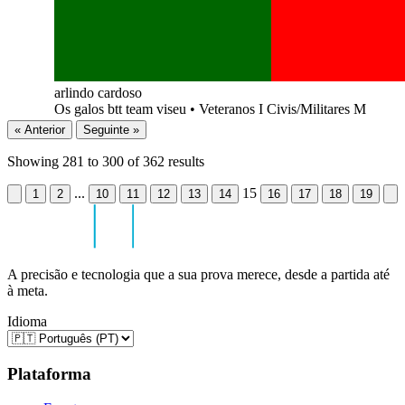
arlindo cardoso
Os galos btt team viseu
•
Veteranos I Civis/Militares M
« Anterior
Seguinte »
Showing
281
to
300
of
362
results
...
15
1
2
10
11
12
13
14
16
17
18
19
A precisão e tecnologia que a sua prova merece, desde a partida até
à meta.
Idioma
Plataforma