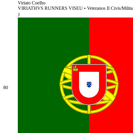
Viriato Coelho
VIRIATHVS RUNNERS VISEU
•
Veteranos II Civis/Milit
J
80