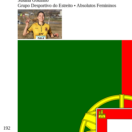
Susana Godinho
Grupo Desportivo do Estreito
•
Absolutos Femininos
192