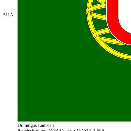
511A
Domingos Ladislau
ParedesFortunna/AFA Cycles
•
MASCULINA