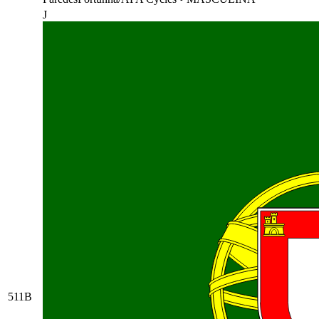
J
511B