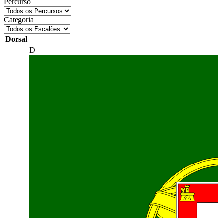
Percurso
Categoria
Dorsal
D