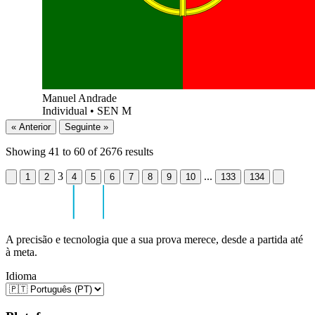
Manuel Andrade
Individual
•
SEN M
« Anterior
Seguinte »
Showing
41
to
60
of
2676
results
3
...
1
2
4
5
6
7
8
9
10
133
134
A precisão e tecnologia que a sua prova merece, desde a partida até
à meta.
Idioma