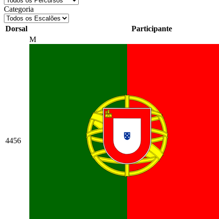
Categoria
Dorsal
Participante
M
4456