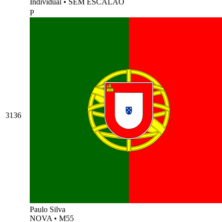
Individual
•
SEM ESCALÃO
P
3136
Paulo Silva
NOVA
•
M55