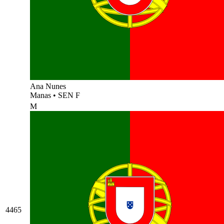
Ana Nunes
Manas
•
SEN F
M
4465