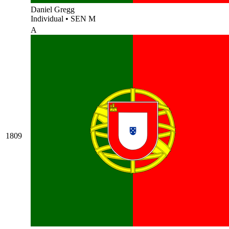
Daniel Gregg
Individual
•
SEN M
A
1809