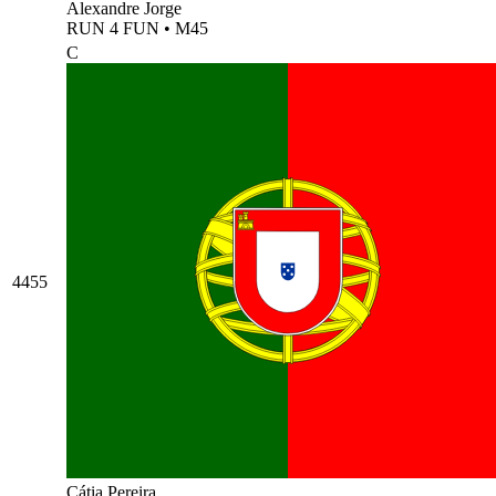
Alexandre Jorge
RUN 4 FUN
•
M45
C
4455
Cátia Pereira