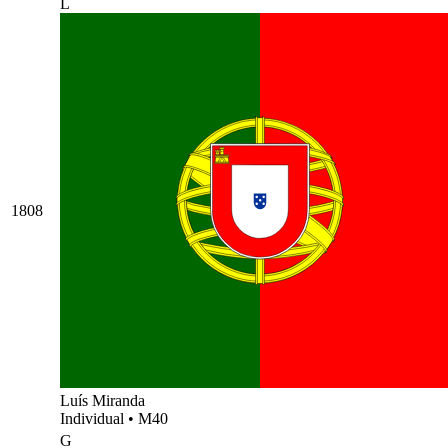
L
1808
Luís Miranda
Individual
•
M40
G