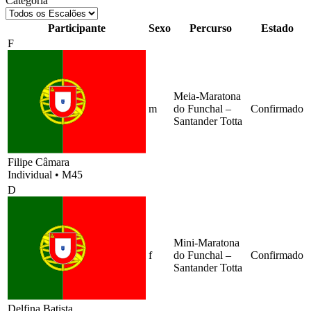
Categoria
Participante
Sexo
Percurso
Estado
F
Meia-Maratona
m
do Funchal –
Confirmado
Santander Totta
Filipe Câmara
Individual
•
M45
D
Mini-Maratona
f
do Funchal –
Confirmado
Santander Totta
Delfina Batista