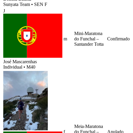
Sunyata Team
•
SEN F
J
Mini-Maratona
m
do Funchal –
Confirmado
Santander Totta
José Mascarenhas
Individual
•
M40
Meia-Maratona
f
do Funchal –
Anulado