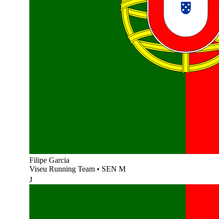
Filipe Garcia
Viseu Running Team
•
SEN M
J