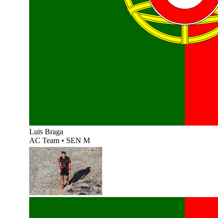
Luis Braga
AC Team
•
SEN M