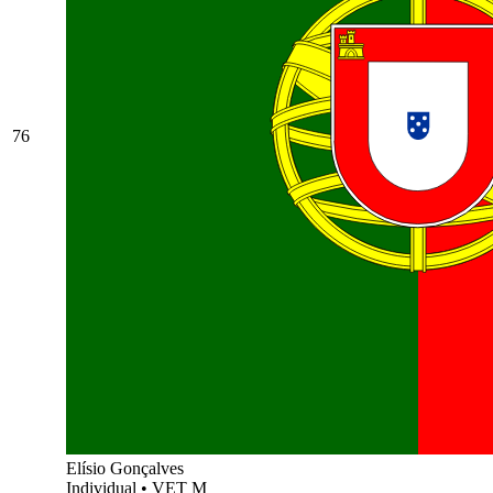
76
Elísio Gonçalves
Individual
•
VET M