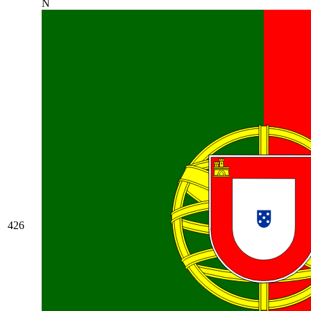
N
426