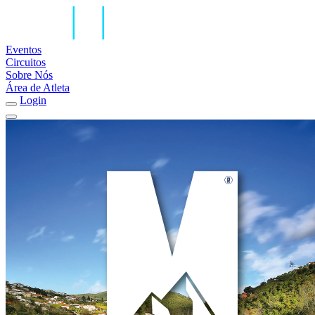
Eventos
Circuitos
Sobre Nós
Área de Atleta
Login