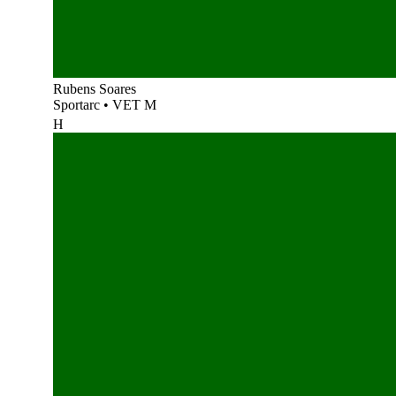
Rubens Soares
Sportarc
•
VET M
H