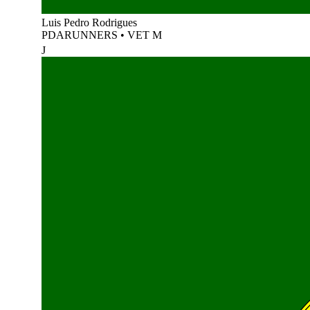
Luis Pedro Rodrigues
PDARUNNERS
•
VET M
J