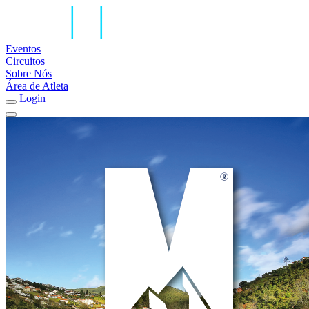
Eventos
Circuitos
Sobre Nós
Área de Atleta
Login