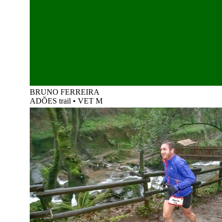
BRUNO FERREIRA
ADÕES trail
•
VET M