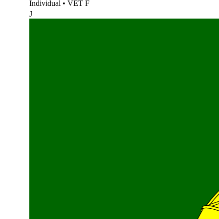
Individual
•
VET F
J