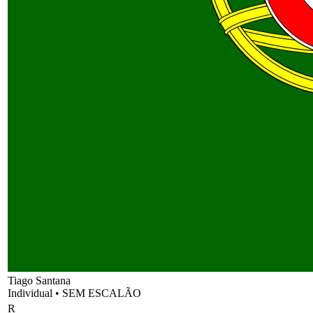
Tiago Santana
Individual
•
SEM ESCALÃO
R