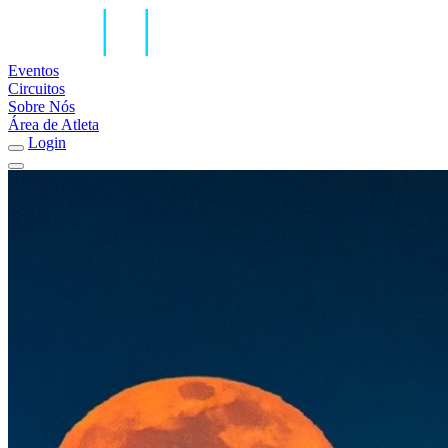
Eventos
Circuitos
Sobre Nós
Área de Atleta
Login