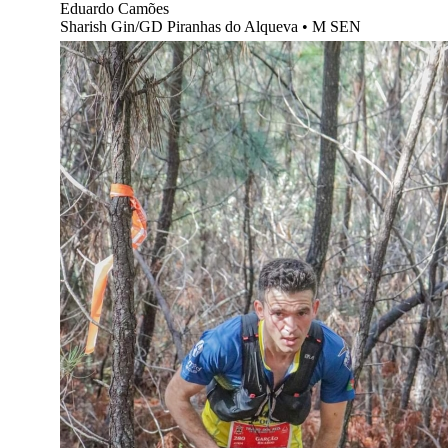
Eduardo Camões
Sharish Gin/GD Piranhas do Alqueva
•
M SEN