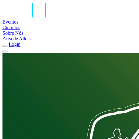
Eventos
Circuitos
Sobre Nós
Área de Atleta
Login