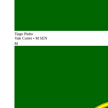
Tiago Pinho
Vale Correr
•
M SEN
M