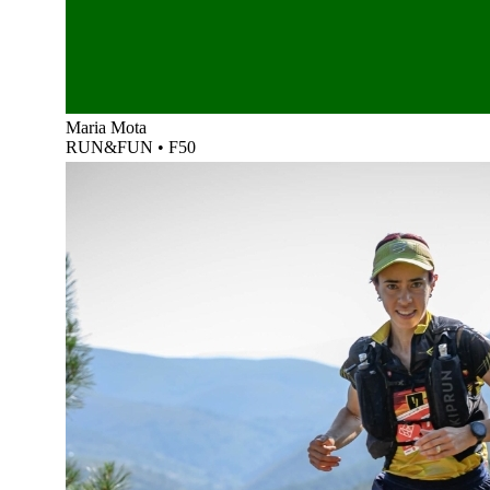
Maria Mota
RUN&FUN
•
F50