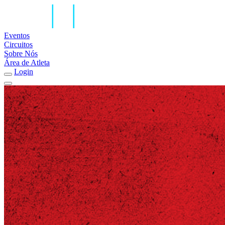
Eventos
Circuitos
Sobre Nós
Área de Atleta
Login