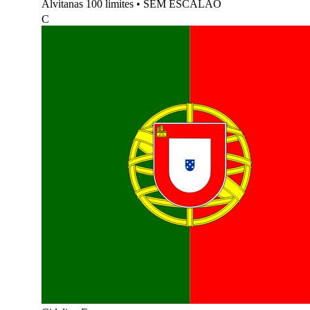
Alvitanas 100 limites
•
SEM ESCALÃO
C