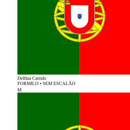
Delfina Carrulo
FORMILO
•
SEM ESCALÃO
M