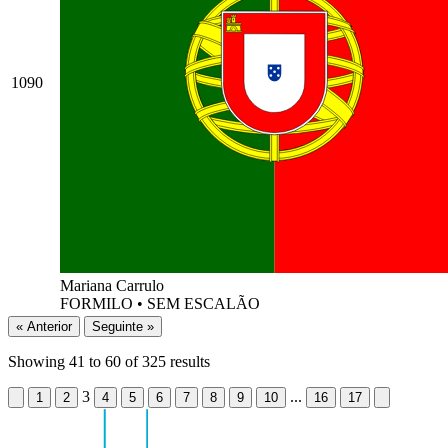
1090
Mariana Carrulo
FORMILO
•
SEM ESCALÃO
« Anterior
Seguinte »
Showing
41
to
60
of
325
results
3
...
1
2
4
5
6
7
8
9
10
16
17