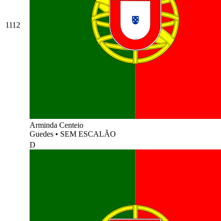
1112
Arminda Centeio
Guedes
•
SEM ESCALÃO
D