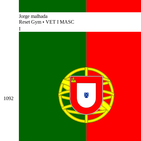
Jorge malhada
Reset Gym
•
VET I MASC
I
1092