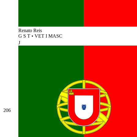
Renato Reis
G S T
•
VET I MASC
J
206