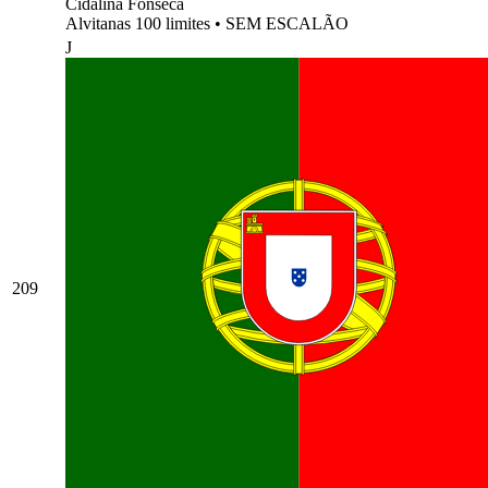
Cidalina Fonseca
Alvitanas 100 limites
•
SEM ESCALÃO
J
209