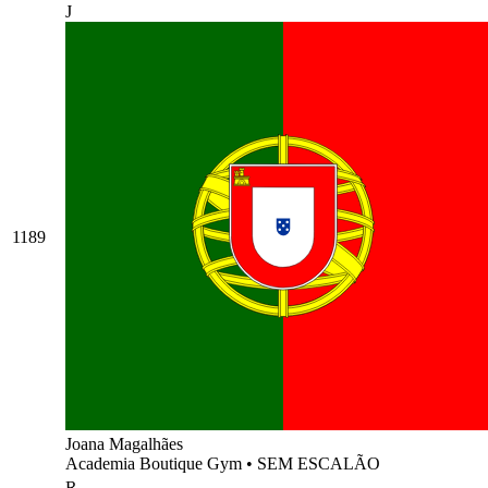
J
1189
Joana Magalhães
Academia Boutique Gym
•
SEM ESCALÃO
R