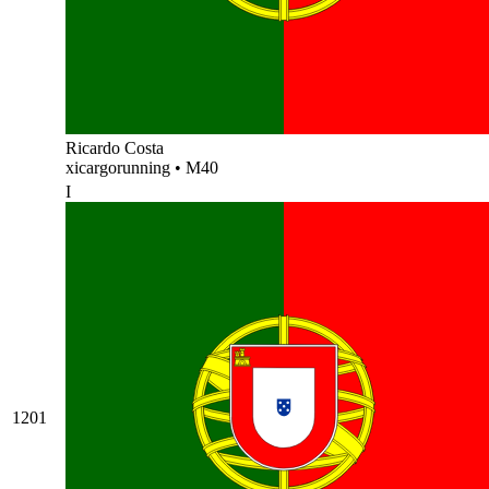
Ricardo Costa
xicargorunning
•
M40
I
1201