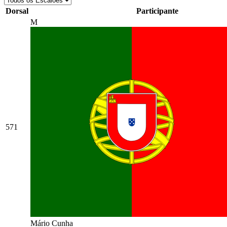
Dorsal
Participante
M
571
Mário Cunha