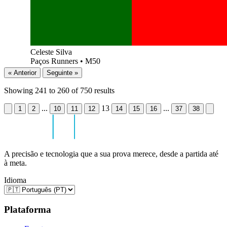
Celeste Silva
Paços Runners
•
M50
« Anterior
Seguinte »
Showing
241
to
260
of
750
results
...
13
...
1
2
10
11
12
14
15
16
37
38
A precisão e tecnologia que a sua prova merece, desde a partida até
à meta.
Idioma
Plataforma