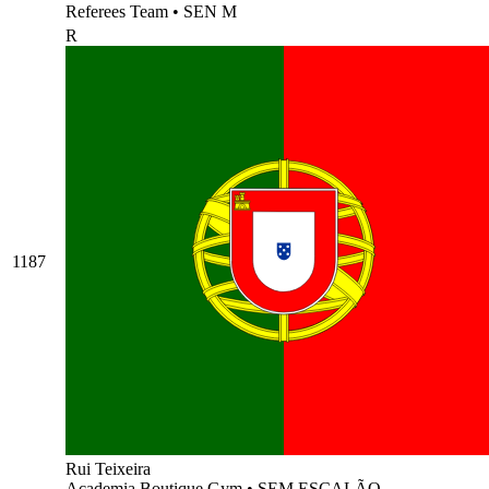
Referees Team
•
SEN M
R
1187
Rui Teixeira
Academia Boutique Gym
•
SEM ESCALÃO