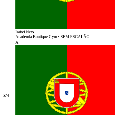
Isabel Neto
Academia Boutique Gym
•
SEM ESCALÃO
A
574