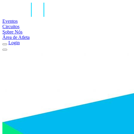
Eventos
Circuitos
Sobre Nós
Área de Atleta
Login