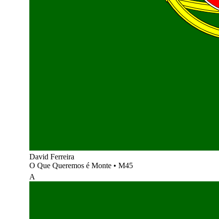
David Ferreira
O Que Queremos é Monte
•
M45
A