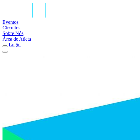
Eventos
Circuitos
Sobre Nós
Área de Atleta
Login