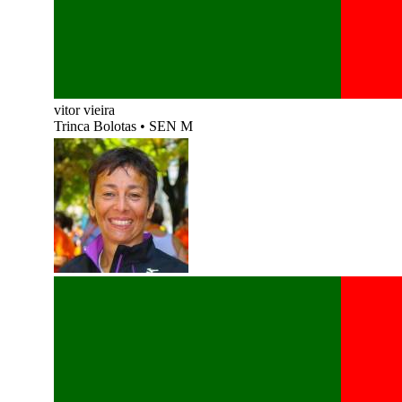
vitor vieira
Trinca Bolotas
•
SEN M