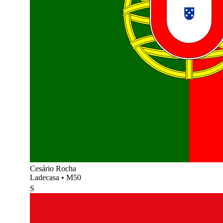
Cesário Rocha
Ladecasa
•
M50
S