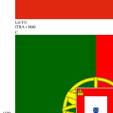
Lei YU
ITRA
•
M40
C