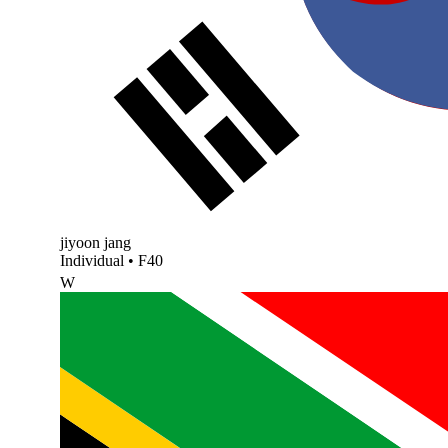
jiyoon jang
Individual
•
F40
W