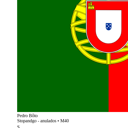
Pedro Bôto
Stopandgo - anulados
•
M40
S