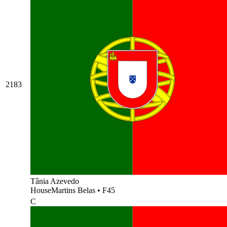
2183
Tânia Azevedo
HouseMartins Belas
•
F45
C