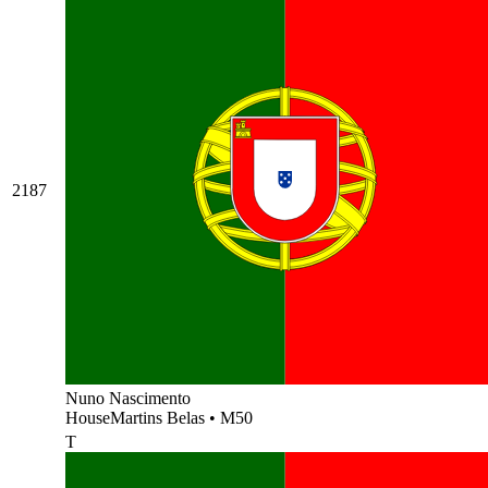
2187
Nuno Nascimento
HouseMartins Belas
•
M50
T