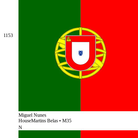
1153
Miguel Nunes
HouseMartins Belas
•
M35
N