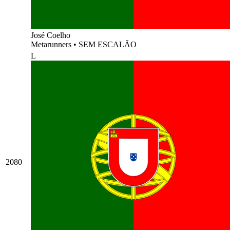
José Coelho
Metarunners
•
SEM ESCALÃO
L
2080