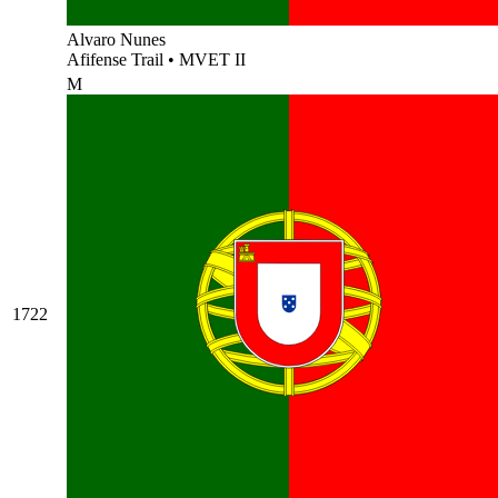
Alvaro Nunes
Afifense Trail
•
MVET II
M
1722