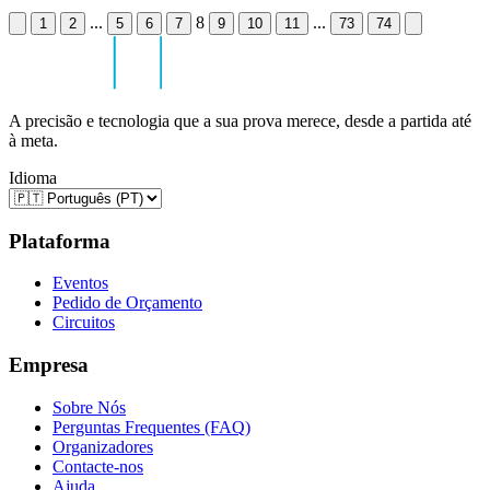
...
8
...
1
2
5
6
7
9
10
11
73
74
A precisão e tecnologia que a sua prova merece, desde a partida até
à meta.
Idioma
Plataforma
Eventos
Pedido de Orçamento
Circuitos
Empresa
Sobre Nós
Perguntas Frequentes (FAQ)
Organizadores
Contacte-nos
Ajuda