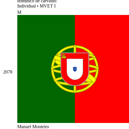
dominico de carvalho
Individual
•
MVET I
M
2078
Manuel Monteiro