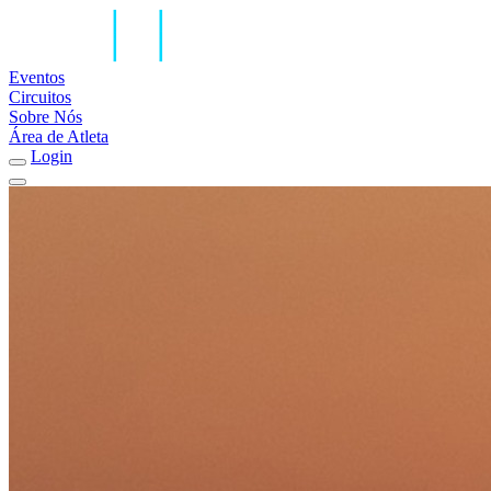
Eventos
Circuitos
Sobre Nós
Área de Atleta
Login