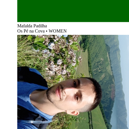
Mafalda Padilha
Os Pé na Cova
•
WOMEN