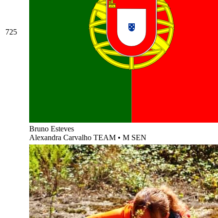
725
Bruno Esteves
Alexandra Carvalho TEAM
•
M SEN