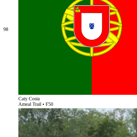
98
Caty Costa
Ameal Trail
•
F50