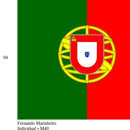
94
Fernando Marinheiro
Individual
•
M40