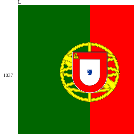
L
1037