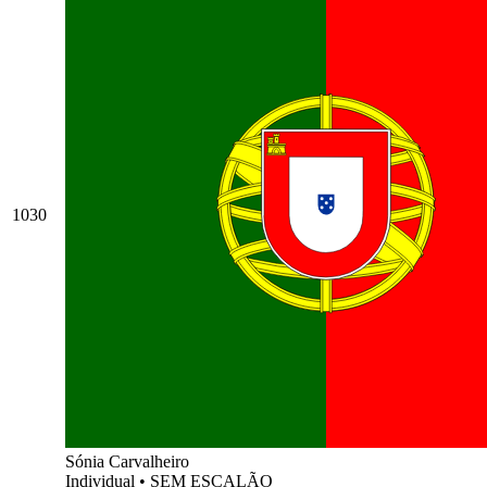
1030
Sónia Carvalheiro
Individual
•
SEM ESCALÃO