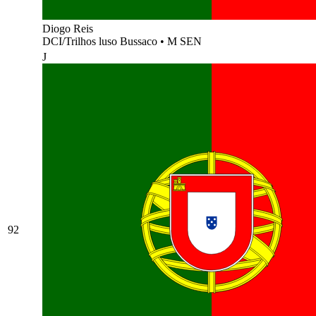
Diogo Reis
DCI/Trilhos luso Bussaco
•
M SEN
J
92