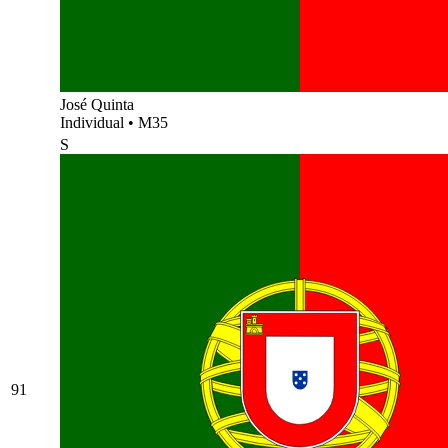
José Quinta
Individual
•
M35
S
91