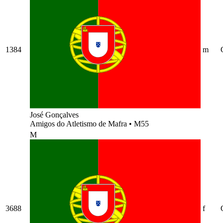
1384
m
José Gonçalves
Amigos do Atletismo de Mafra
•
M55
M
3688
f