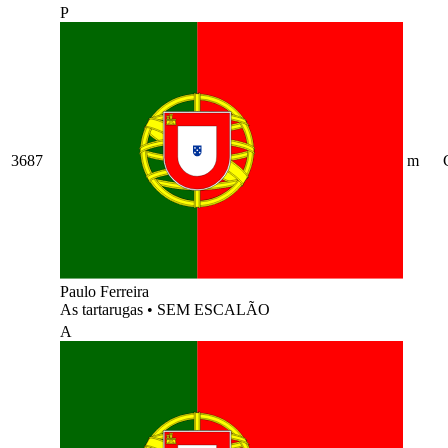
P
3687
m
Paulo Ferreira
As tartarugas
•
SEM ESCALÃO
A