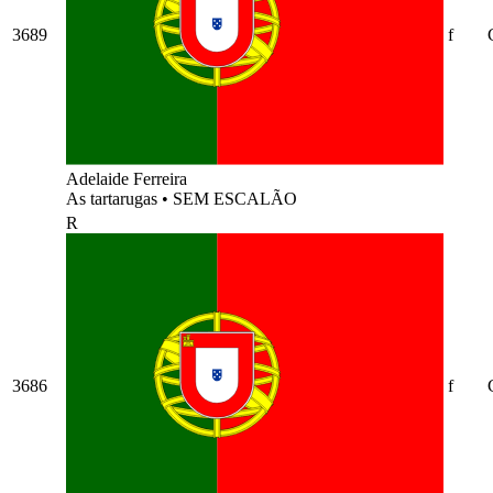
3689
f
Adelaide Ferreira
As tartarugas
•
SEM ESCALÃO
R
3686
f