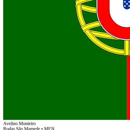
Avelino Monteiro
Rodas São Mamede
•
MEN