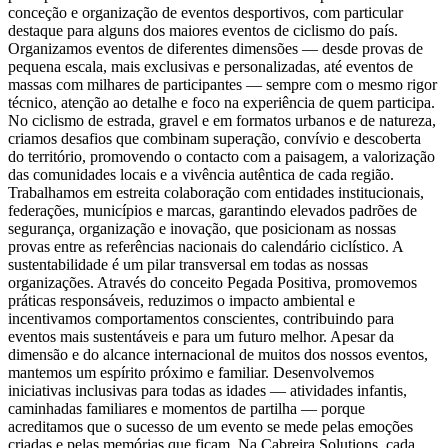
conceção e organização de eventos desportivos, com particular
destaque para alguns dos maiores eventos de ciclismo do país.
Organizamos eventos de diferentes dimensões — desde provas de
pequena escala, mais exclusivas e personalizadas, até eventos de
massas com milhares de participantes — sempre com o mesmo rigor
técnico, atenção ao detalhe e foco na experiência de quem participa.
No ciclismo de estrada, gravel e em formatos urbanos e de natureza,
criamos desafios que combinam superação, convívio e descoberta
do território, promovendo o contacto com a paisagem, a valorização
das comunidades locais e a vivência autêntica de cada região.
Trabalhamos em estreita colaboração com entidades institucionais,
federações, municípios e marcas, garantindo elevados padrões de
segurança, organização e inovação, que posicionam as nossas
provas entre as referências nacionais do calendário ciclístico. A
sustentabilidade é um pilar transversal em todas as nossas
organizações. Através do conceito Pegada Positiva, promovemos
práticas responsáveis, reduzimos o impacto ambiental e
incentivamos comportamentos conscientes, contribuindo para
eventos mais sustentáveis e para um futuro melhor. Apesar da
dimensão e do alcance internacional de muitos dos nossos eventos,
mantemos um espírito próximo e familiar. Desenvolvemos
iniciativas inclusivas para todas as idades — atividades infantis,
caminhadas familiares e momentos de partilha — porque
acreditamos que o sucesso de um evento se mede pelas emoções
criadas e pelas memórias que ficam. Na Cabreira Solutions, cada