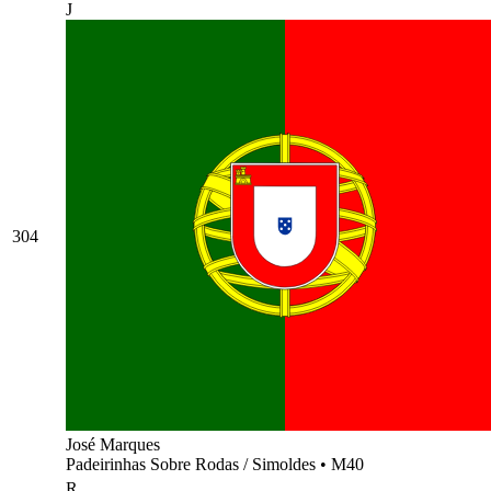
J
304
José Marques
Padeirinhas Sobre Rodas / Simoldes
•
M40
R