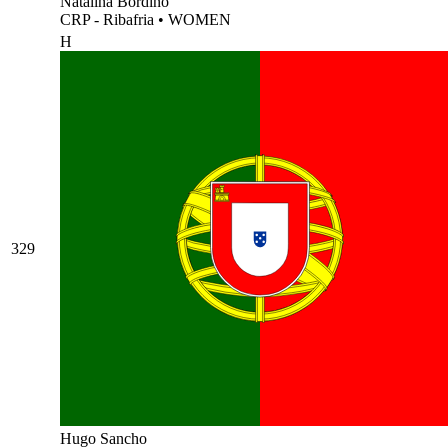
Natalina Bordino
CRP - Ribafria
•
WOMEN
H
329
Hugo Sancho