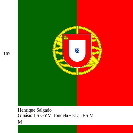
165
Henrique Salgado
Ginásio LS GYM Tondela
•
ELITES M
M