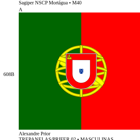
Sagiper NSCP Mortágua
•
M40
A
608B
Alexandre Prior
TREPANELAS/PRIFER 02
•
MASCULINAS