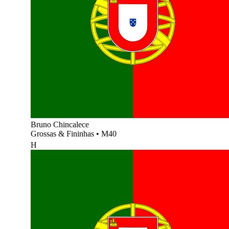
Bruno Chincalece
Grossas & Fininhas
•
M40
H