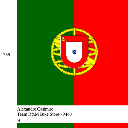
358
Alexandre Casimiro
Team R&M Bike Store
•
M40
H