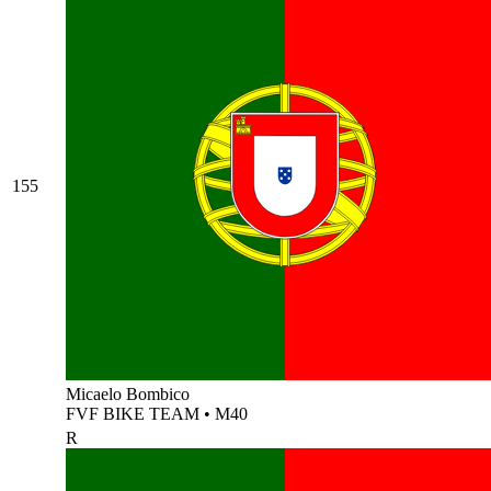
155
Micaelo Bombico
FVF BIKE TEAM
•
M40
R