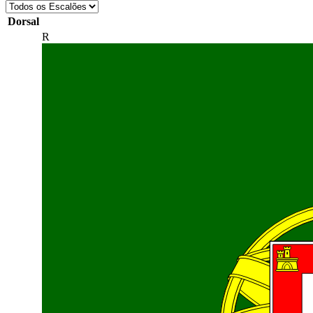
Dorsal
R