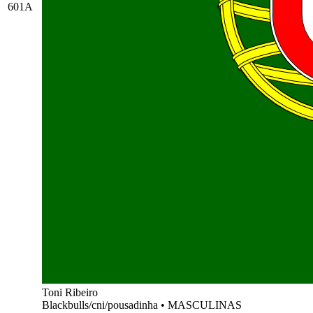
601A
Toni Ribeiro
Blackbulls/cni/pousadinha
•
MASCULINAS