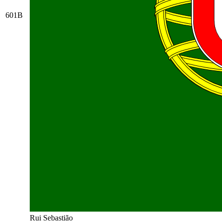
601B
Rui Sebastião