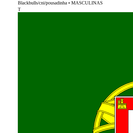
Blackbulls/cni/pousadinha
•
MASCULINAS
T