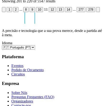
Showing
201
to
220
of
5547
results
...
11
...
1
2
8
9
10
12
13
14
277
278
A precisão e tecnologia que a sua prova merece, desde a partida até
à meta.
Idioma
Plataforma
Eventos
Pedido de Orçamento
Circuitos
Empresa
Sobre Nós
Perguntas Frequentes (FAQ)
Organizadores
Contacte-nos