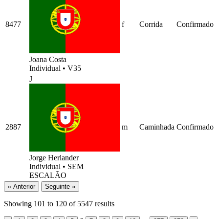
8477
f
Corrida
Confirmado
Joana Costa
Individual
•
V35
J
2887
m
Caminhada
Confirmado
Jorge Herlander
Individual
•
SEM
ESCALÃO
« Anterior
Seguinte »
Showing
101
to
120
of
5547
results