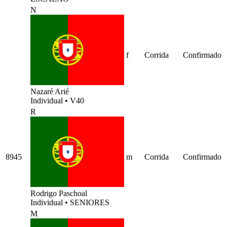
N
f
Corrida
Confirmado
Nazaré Arié
Individual
•
V40
R
8945
m
Corrida
Confirmado
Rodrigo Paschoal
Individual
•
SENIORES
M