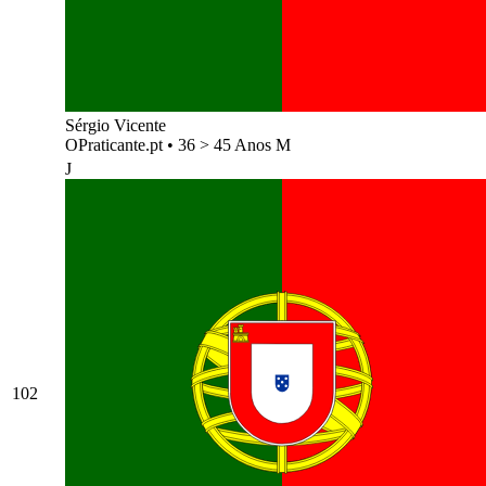
Sérgio Vicente
OPraticante.pt
•
36 > 45 Anos M
J
102