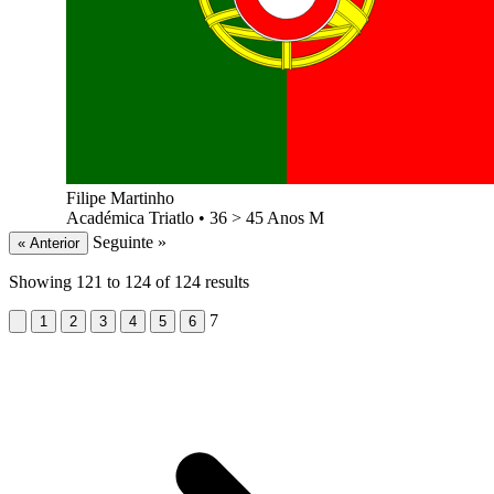
Filipe Martinho
Académica Triatlo
•
36 > 45 Anos M
Seguinte »
« Anterior
Showing
121
to
124
of
124
results
7
1
2
3
4
5
6