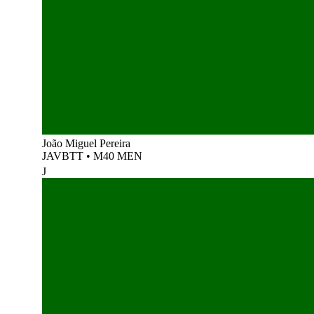
João Miguel Pereira
JAVBTT
•
M40 MEN
J