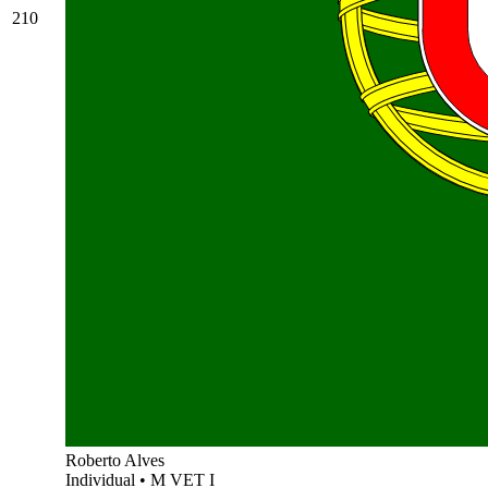
210
Roberto Alves
Individual
•
M VET I