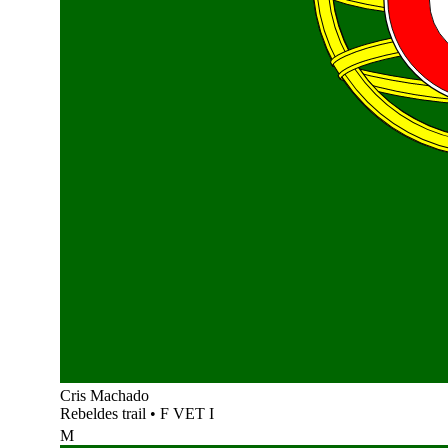
Cris Machado
Rebeldes trail
•
F VET I
M