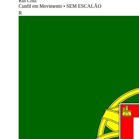
Rui Cruz
Cunfil em Movimento
•
SEM ESCALÃO
R