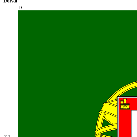
Dorsal
D
211