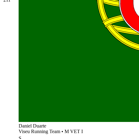
Daniel Duarte
Viseu Running Team
•
M VET I
S