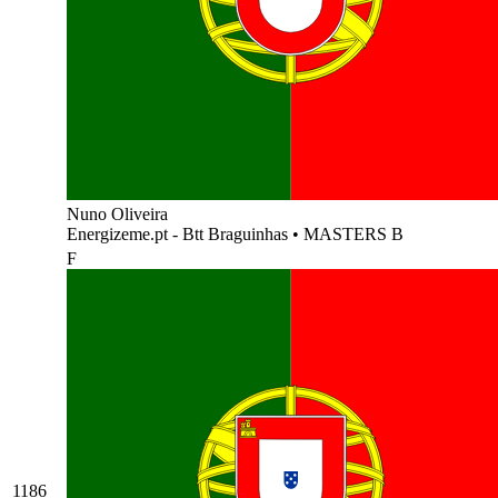
Nuno Oliveira
Energizeme.pt - Btt Braguinhas
•
MASTERS B
F
1186