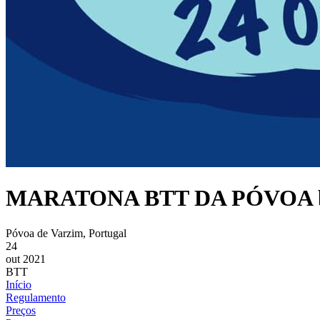
MARATONA BTT DA PÓVOA b
Póvoa de Varzim, Portugal
24
out 2021
BTT
Início
Regulamento
Preços