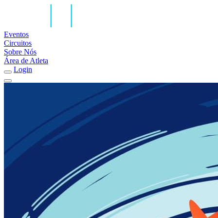
Eventos
Circuitos
Sobre Nós
Área de Atleta
Login