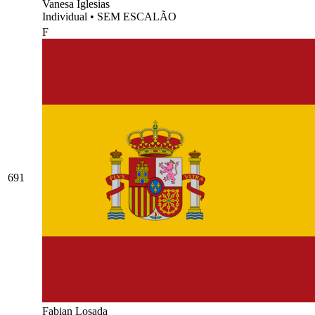
Vanesa Iglesias
Individual
•
SEM ESCALÃO
F
691
Fabian Losada