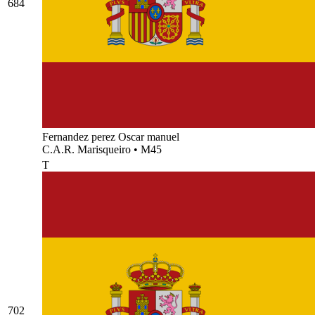
684
Fernandez perez Oscar manuel
C.A.R. Marisqueiro
•
M45
T
702