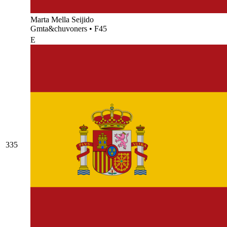
Marta Mella Seijido
Gmta&chuvoners
•
F45
E
335