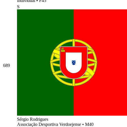
Individual
•
F45
S
689
Sérgio Rodrigues
Associação Desportiva Verdoejense
•
M40