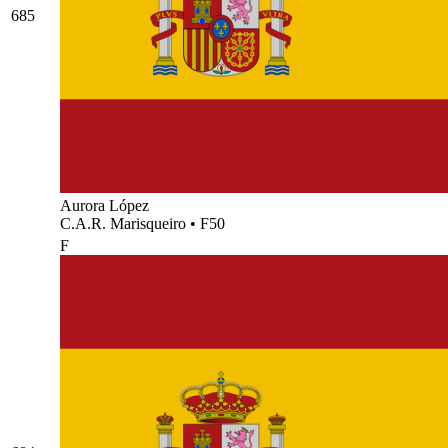
685
Aurora López
C.A.R. Marisqueiro
•
F50
F