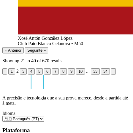
Xosé Antón González López
Club Pato Blanco Celanova
•
M50
« Anterior
Seguinte »
Showing
21
to
40
of
670
results
2
...
1
3
4
5
6
7
8
9
10
33
34
A precisão e tecnologia que a sua prova merece, desde a partida até
à meta.
Idioma
Plataforma