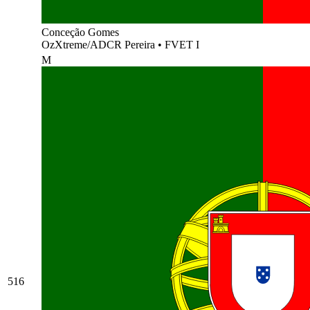
Conceção Gomes
OzXtreme/ADCR Pereira
•
FVET I
M
516