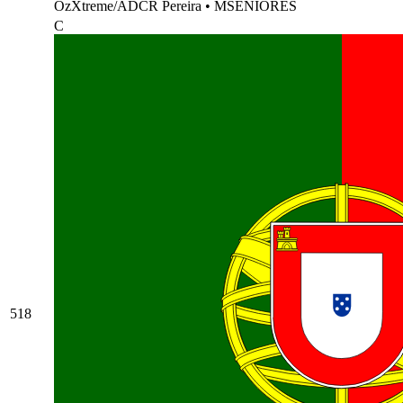
OzXtreme/ADCR Pereira
•
MSENIORES
C
518