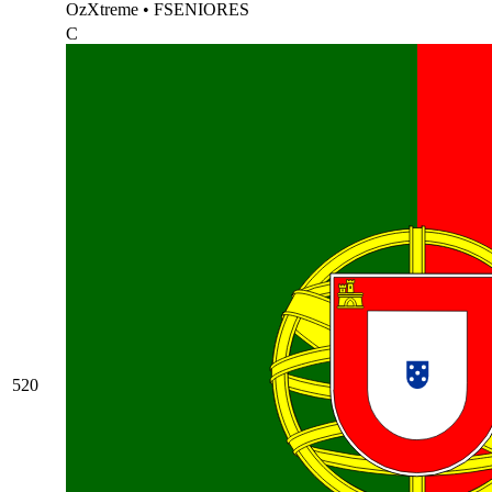
OzXtreme
•
FSENIORES
C
520