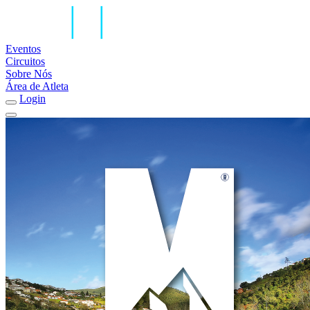
Eventos
Circuitos
Sobre Nós
Área de Atleta
Login