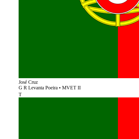
José Cruz
G R Levanta Poeira
•
MVET II
T