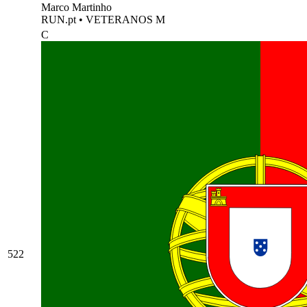
Marco Martinho
RUN.pt
•
VETERANOS M
C
522