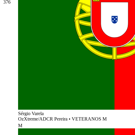
376
Sérgio Varela
OzXtreme/ADCR Pereira
•
VETERANOS M
M