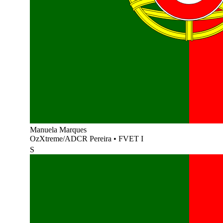
Manuela Marques
OzXtreme/ADCR Pereira
•
FVET I
S