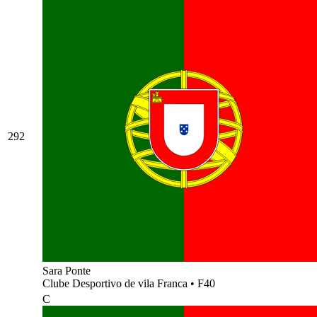
292
Sara Ponte
Clube Desportivo de vila Franca
•
F40
C