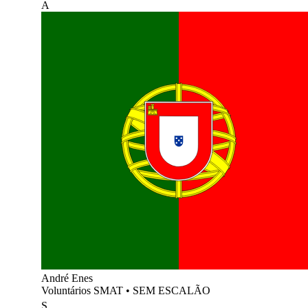
A
André Enes
Voluntários SMAT
•
SEM ESCALÃO
S