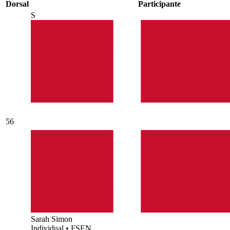
Dorsal
Participante
S
56
Sarah Simon
Individual
•
FSEN