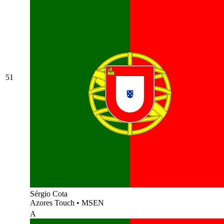
51
Sérgio Cota
Azores Touch
•
MSEN
A