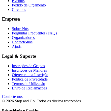
Eventos
Pedido de Orçamento
Circuitos
Empresa
Sobre Nós
Perguntas Frequentes (FAQ)
Organizadores
Contacte-nos
Ajuda
Legal & Suporte
Inscrições de Grupos
Inscrições de Menores
Oferecer uma Inscrição
Política de Privacidade
Termos de Utilização
Livro de Reclamações
Contacte-nos
© 2026 Stop and Go. Todos os direitos reservados.
Privacidade e Cookies