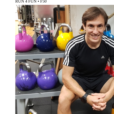
RUN 4 FUN
•
F50