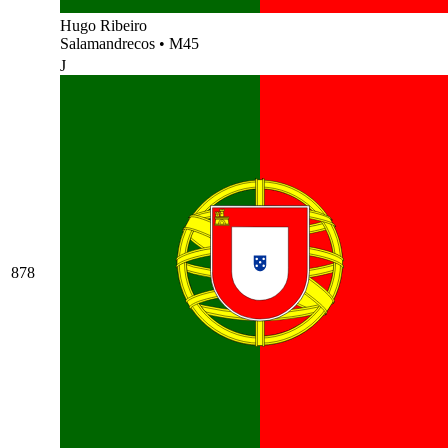
Hugo Ribeiro
Salamandrecos
•
M45
J
878