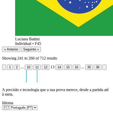
Luciana Battini
Individual
•
F45
« Anterior
Seguinte »
Showing
241
to
260
of
712
results
...
13
...
1
2
10
11
12
14
15
16
35
36
A precisão e tecnologia que a sua prova merece, desde a partida até
à meta.
Idioma