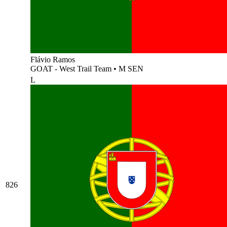
Flávio Ramos
GOAT - West Trail Team
•
M SEN
L
826