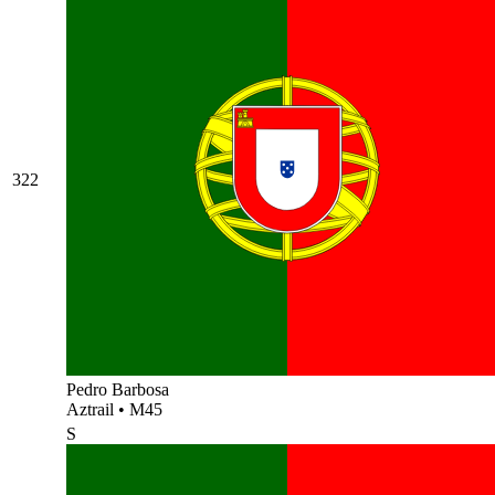
322
Pedro Barbosa
Aztrail
•
M45
S