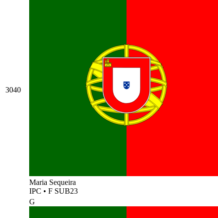
3040
Maria Sequeira
IPC
•
F SUB23
G