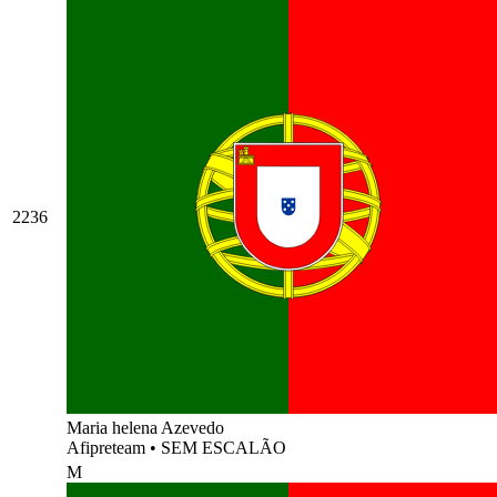
2236
Maria helena Azevedo
Afipreteam
•
SEM ESCALÃO
M