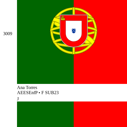
3009
Ana Torres
AEESEnfP
•
F SUB23
J