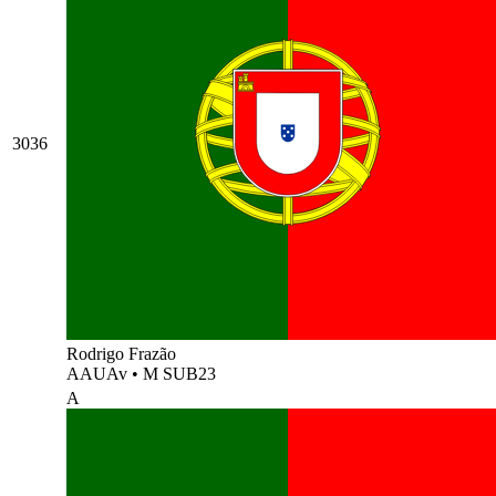
3036
Rodrigo Frazão
AAUAv
•
M SUB23
A