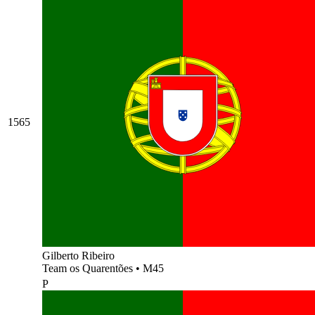
1565
Gilberto Ribeiro
Team os Quarentões
•
M45
P