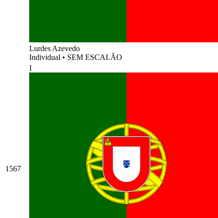
Lurdes Azevedo
Individual
•
SEM ESCALÃO
I
1567