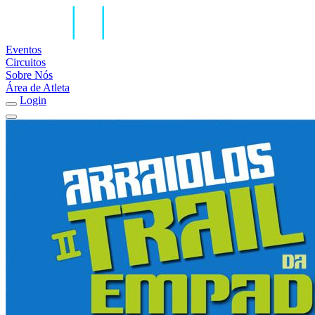
Eventos
Circuitos
Sobre Nós
Área de Atleta
Login