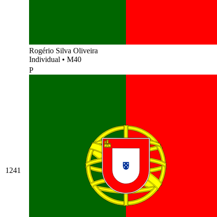
Rogério Silva Oliveira
Individual
•
M40
P
1241