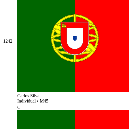
1242
Carlos Silva
Individual
•
M45
C