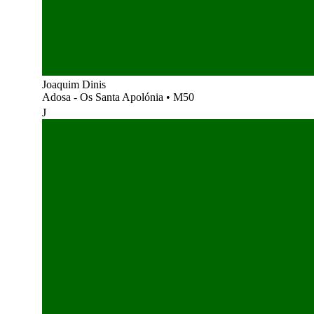
Joaquim Dinis
Adosa - Os Santa Apolónia
•
M50
J