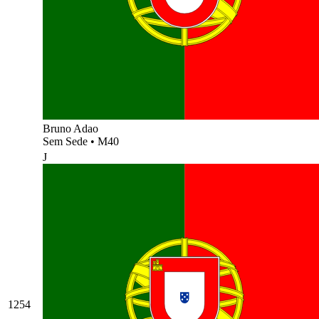
Bruno Adao
Sem Sede
•
M40
J
1254