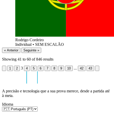
Rodrigo Cordeiro
Individual
•
SEM ESCALÃO
« Anterior
Seguinte »
Showing
41
to
60
of
846
results
3
...
1
2
4
5
6
7
8
9
10
42
43
A precisão e tecnologia que a sua prova merece, desde a partida até
à meta.
Idioma