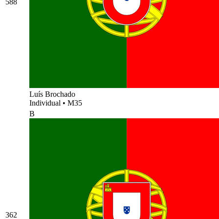
588
Luís Brochado
Individual
•
M35
B
362