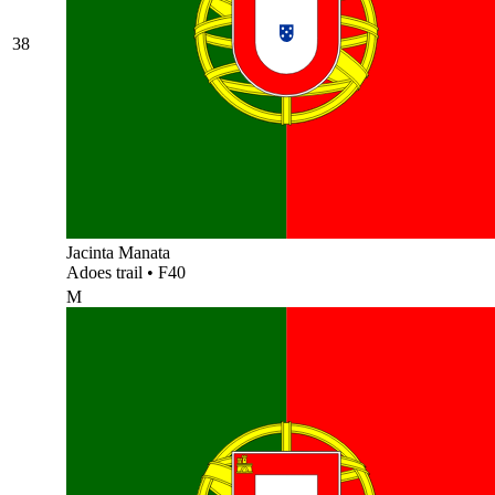
38
Jacinta Manata
Adoes trail
•
F40
M