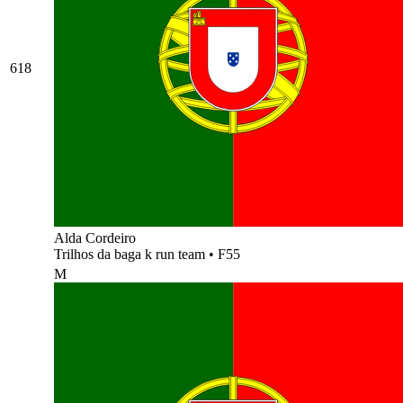
618
Alda Cordeiro
Trilhos da baga k run team
•
F55
M